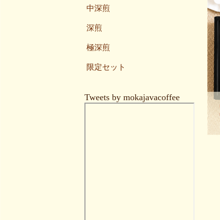
中深煎
深煎
極深煎
限定セット
Tweets by mokajavacoffee