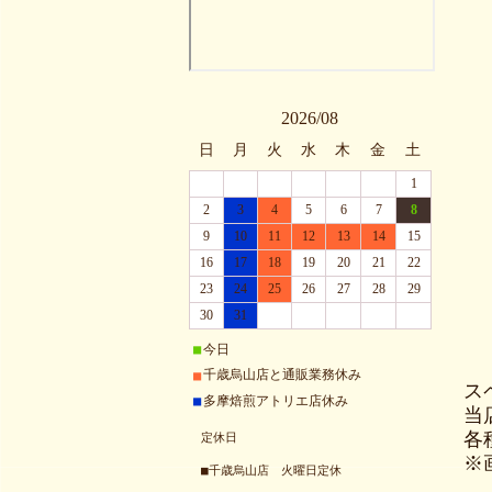
2026/08
日
月
火
水
木
金
土
1
2
3
4
5
6
7
8
9
10
11
12
13
14
15
16
17
18
19
20
21
22
23
24
25
26
27
28
29
30
31
今日
■
千歳烏山店と通販業務休み
■
ス
多摩焙煎アトリエ店休み
■
当
各
定休日
※
■千歳烏山店 火曜日定休