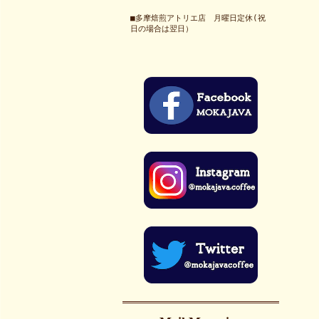
■多摩焙煎アトリエ店 月曜日定休(祝
日の場合は翌日）