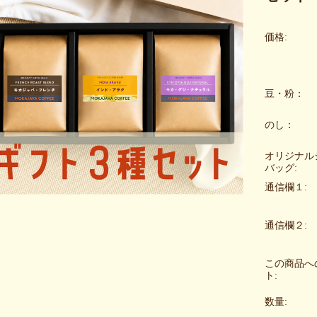
価格:
豆・粉：
のし：
オリジナル
バッグ:
通信欄１:
通信欄２:
この商品へ
ト:
数量: