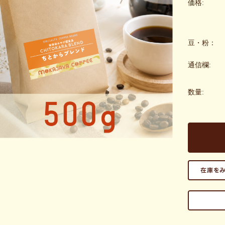
価格:
豆・粉：
通信欄:
数量: