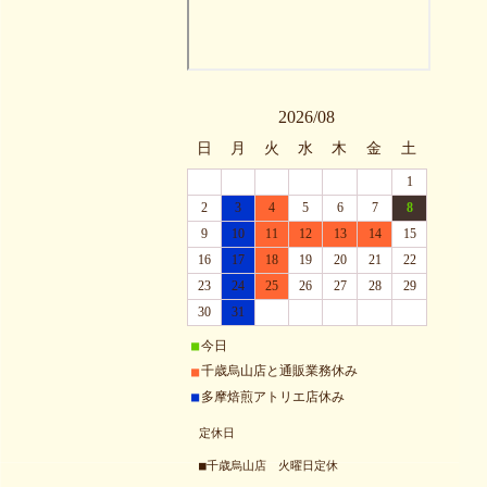
2026/08
日
月
火
水
木
金
土
1
2
3
4
5
6
7
8
9
10
11
12
13
14
15
16
17
18
19
20
21
22
23
24
25
26
27
28
29
30
31
今日
■
千歳烏山店と通販業務休み
■
多摩焙煎アトリエ店休み
■
定休日
■千歳烏山店 火曜日定休