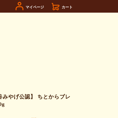
マイページ
カート
谷みやげ公認】 ちとからブレ
0g