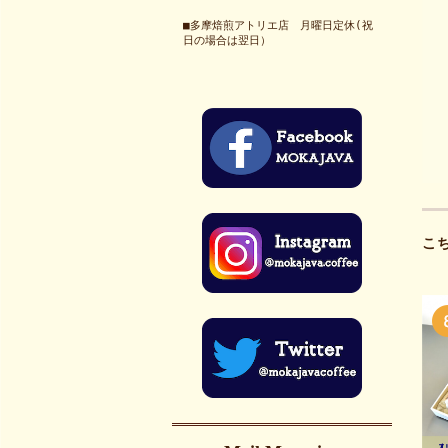
■多摩焙煎アトリエ店 月曜日定休(祝
日の場合は翌日）
こ