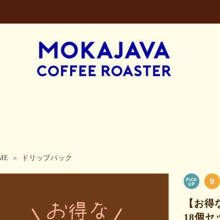
ME
ドリップパック
【お得
18個セ