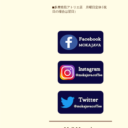
■多摩焙煎アトリエ店 月曜日定休(祝
日の場合は翌日）