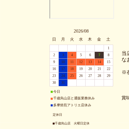
2026/08
日
月
火
水
木
金
土
1
当
2
3
4
5
6
7
8
な
9
10
11
12
13
14
15
16
17
18
19
20
21
22
※
23
24
25
26
27
28
29
30
31
今日
■
賞
千歳烏山店と通販業務休み
■
多摩焙煎アトリエ店休み
■
定休日
■千歳烏山店 火曜日定休