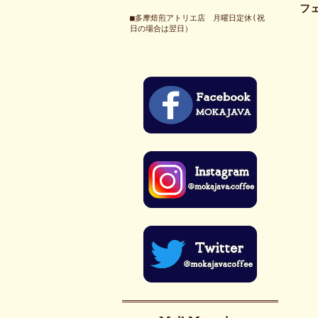
フェ
■多摩焙煎アトリエ店 月曜日定休(祝
日の場合は翌日）