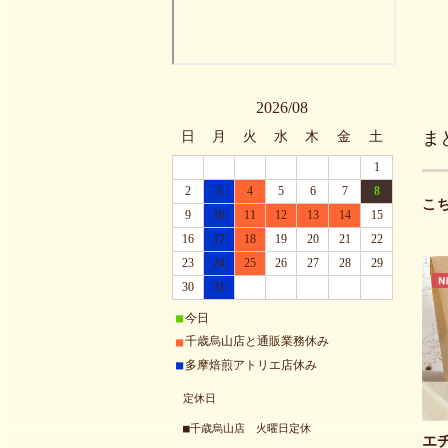
2026/08
ま
日
月
火
水
木
金
土
1
2
3
4
5
6
7
8
こ
9
10
11
12
13
14
15
16
17
18
19
20
21
22
23
24
25
26
27
28
29
30
31
今日
■
千歳烏山店と通販業務休み
■
多摩焙煎アトリエ店休み
■
定休日
■千歳烏山店 火曜日定休
エ